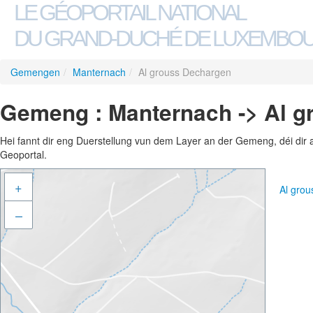
LE GÉOPORTAIL NATIONAL
DU GRAND-DUCHÉ DE LUXEMBO
Gemengen
/
Manternach
/
Al grouss Dechargen
Gemeng : Manternach -> Al 
Hei fannt dir eng Duerstellung vun dem Layer an der Gemeng, déi dir 
Geoportal.
+
Al gro
–