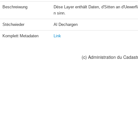
Beschreiwung
Dëse Layer enthält Daten, d'Sitten an d'Uewerf
n sinn.
Stëchwieder
Al Dechargen
Komplett Metadaten
Link
(c) Administration du Cadast