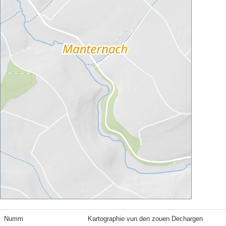
Numm
Kartographie vun den zouen Dechargen