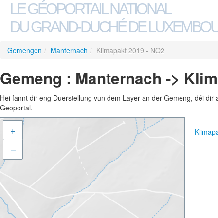
LE GÉOPORTAIL NATIONAL
DU GRAND-DUCHÉ DE LUXEMBO
Gemengen
/
Manternach
/
Klimapakt 2019 - NO2
Gemeng : Manternach -> Klim
Hei fannt dir eng Duerstellung vun dem Layer an der Gemeng, déi dir 
Geoportal.
+
Klimap
–