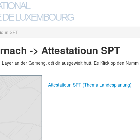
ATIONAL
 DE LUXEMBOURG
tioun SPT
nach -> Attestatioun SPT
m Layer an der Gemeng, déi dir ausgewielt hutt. Ee Klick op den Numm 
Attestatioun SPT (Thema Landesplanung)