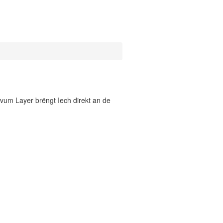
vum Layer brëngt Iech direkt an de