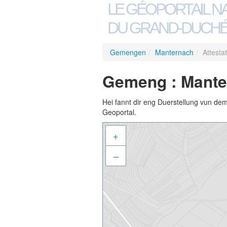
LE GÉOPORTAIL N
DU GRAND-DUCHÉ
Gemengen
/
Manternach
/
Attesta
Gemeng : Manter
Hei fannt dir eng Duerstellung vun de
Geoportal.
+
–