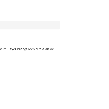
vum Layer brëngt Iech direkt an de