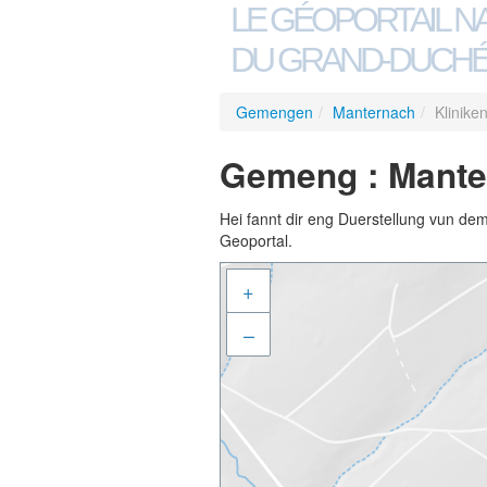
LE GÉOPORTAIL N
DU GRAND-DUCHÉ
Gemengen
/
Manternach
/
Klinike
Gemeng : Manter
Hei fannt dir eng Duerstellung vun de
Geoportal.
+
–