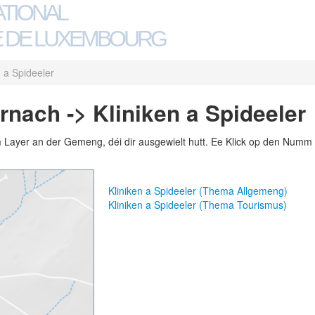
ATIONAL
 DE LUXEMBOURG
n a Spideeler
nach -> Kliniken a Spideeler
m Layer an der Gemeng, déi dir ausgewielt hutt. Ee Klick op den Numm 
Kliniken a Spideeler (Thema Allgemeng)
Kliniken a Spideeler (Thema Tourismus)