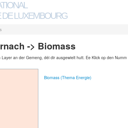
ATIONAL
 DE LUXEMBOURG
s
rnach -> Biomass
m Layer an der Gemeng, déi dir ausgewielt hutt. Ee Klick op den Numm 
Biomass (Thema Energie)