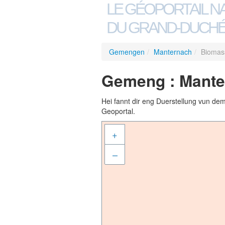
LE GÉOPORTAIL N
DU GRAND-DUCHÉ
Gemengen
/
Manternach
/
Biomas
Gemeng : Mante
Hei fannt dir eng Duerstellung vun de
Geoportal.
+
–