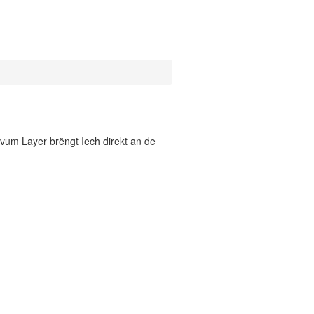
vum Layer brëngt Iech direkt an de