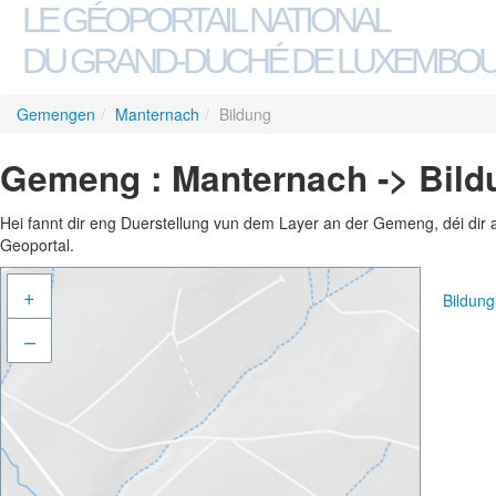
LE GÉOPORTAIL NATIONAL
DU GRAND-DUCHÉ DE LUXEMBO
Gemengen
/
Manternach
/
Bildung
Gemeng : Manternach -> Bild
Hei fannt dir eng Duerstellung vun dem Layer an der Gemeng, déi dir 
Geoportal.
+
Bildun
–