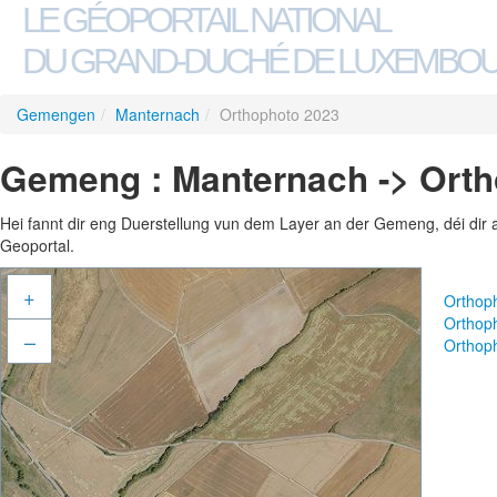
LE GÉOPORTAIL NATIONAL
DU GRAND-DUCHÉ DE LUXEMBO
Gemengen
/
Manternach
/
Orthophoto 2023
Gemeng : Manternach -> Ort
Hei fannt dir eng Duerstellung vun dem Layer an der Gemeng, déi dir 
Geoportal.
+
Orthop
Orthop
–
Orthop