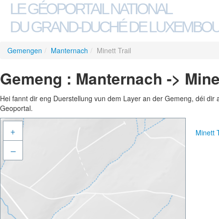
LE GÉOPORTAIL NATIONAL
DU GRAND-DUCHÉ DE LUXEMBO
Gemengen
/
Manternach
/
Minett Trail
Gemeng : Manternach -> Minet
Hei fannt dir eng Duerstellung vun dem Layer an der Gemeng, déi dir 
Geoportal.
+
Minett 
–