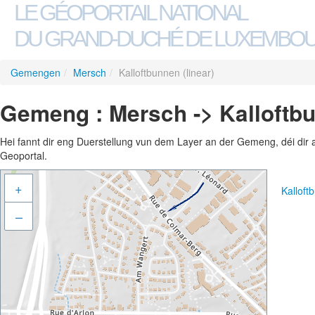
LE GÉOPORTAIL NATIONAL
DU GRAND-DUCHÉ DE LUXEMBO
Gemengen
/
Mersch
/
Kalloftbunnen (linear)
Gemeng : Mersch -> Kalloftbu
Hei fannt dir eng Duerstellung vun dem Layer an der Gemeng, déi dir 
Geoportal.
+
Kalloft
–