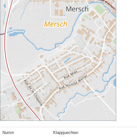
Numm
Klappjuechten