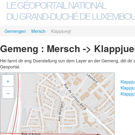
LE GÉOPORTAIL NATIONAL
DU GRAND-DUCHÉ DE LUXEMBO
Gemengen
/
Mersch
/
Klappjuegt
Gemeng : Mersch -> Klappjue
Hei fannt dir eng Duerstellung vun dem Layer an der Gemeng, déi dir 
Geoportal.
+
Klappj
Klappj
–
Klappj