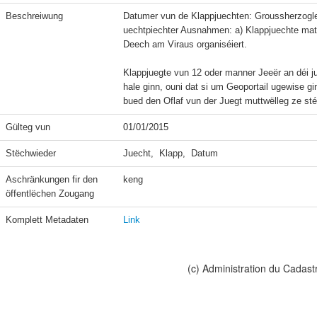
Beschreiwung
Datumer vun de Klappjuechten: Groussherzogle
uechtpiechter Ausnahmen: a) Klappjuechte mat
Deech am Viraus organiséiert.

Klappjuegte vun 12 oder manner Jeeër an déi j
hale ginn, ouni dat si um Geoportail ugewise 
bued den Oflaf vun der Juegt muttwëlleg ze sté
Gülteg vun
01/01/2015
Stëchwieder
Juecht,  Klapp,  Datum
Aschränkungen fir den 
keng
öffentlëchen Zougang
Komplett Metadaten
Link
(c) Administration du Cadast