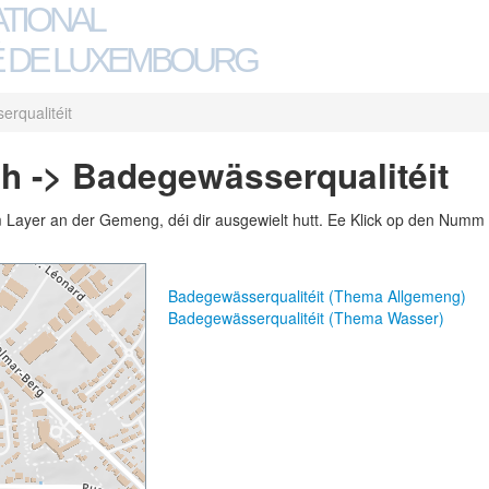
ATIONAL
 DE LUXEMBOURG
rqualitéit
h -> Badegewässerqualitéit
m Layer an der Gemeng, déi dir ausgewielt hutt. Ee Klick op den Numm 
Badegewässerqualitéit (Thema Allgemeng)
Badegewässerqualitéit (Thema Wasser)