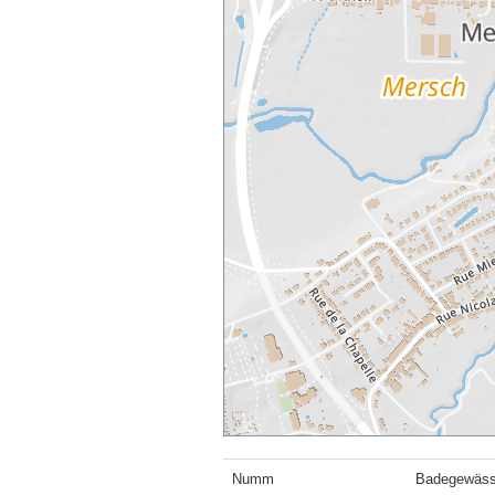
Numm
Badegewässs