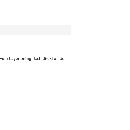
vum Layer brëngt Iech direkt an de