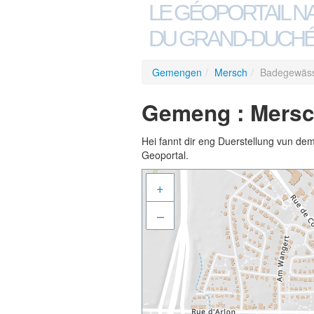
LE GÉOPORTAIL N
DU GRAND-DUCHÉ
Gemengen
/
Mersch
/
Badegewässe
Gemeng : Mersc
Hei fannt dir eng Duerstellung vun de
Geoportal.
+
–