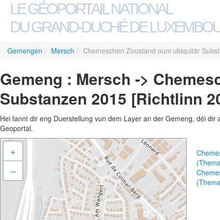
LE GÉOPORTAIL NATIONAL
DU GRAND-DUCHÉ DE LUXEMBO
Gemengen
/
Mersch
/
Chemeschen Zoustand ouni ubiquitär Subst
Gemeng : Mersch -> Chemesch
Substanzen 2015 [Richtlinn 2
Hei fannt dir eng Duerstellung vun dem Layer an der Gemeng, déi dir 
Geoportal.
+
Chemesc
(Thema
–
Chemesc
(Thema