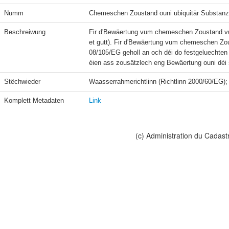
Numm
Chemeschen Zoustand ouni ubiquitär Substanz
Beschreiwung
Fir d'Bewäertung vum chemeschen Zoustand vu
et gutt). Fir d'Bewäertung vum chemeschen Zous
08/105/EG geholl an och déi do festgeluechten Ë
Stëchwieder
Komplett Metadaten
Link
(c) Administration du Cadast