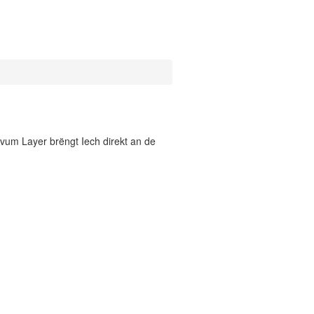
vum Layer brëngt Iech direkt an de