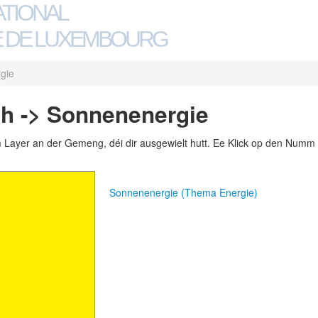
ATIONAL
 DE LUXEMBOURG
gie
h -> Sonnenenergie
m Layer an der Gemeng, déi dir ausgewielt hutt. Ee Klick op den Numm 
Sonnenenergie (Thema Energie)