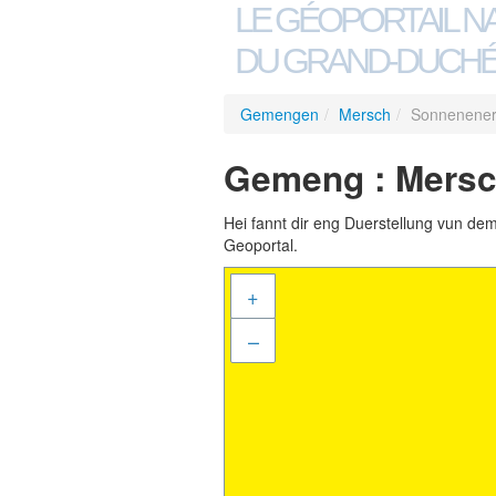
LE GÉOPORTAIL N
DU GRAND-DUCHÉ
Gemengen
/
Mersch
/
Sonnenener
Gemeng : Mersc
Hei fannt dir eng Duerstellung vun de
Geoportal.
+
–