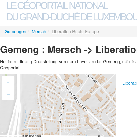
LE GÉOPORTAIL NATIONAL
DU GRAND-DUCHÉ DE LUXEMBO
Gemengen
/
Mersch
/
Liberation Route Europe
Gemeng : Mersch -> Liberati
Hei fannt dir eng Duerstellung vun dem Layer an der Gemeng, déi dir 
Geoportal.
+
Libera
–