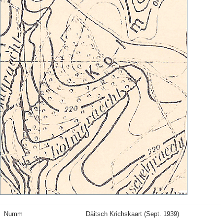
Numm
Däitsch Krichskaart (Sept. 1939)