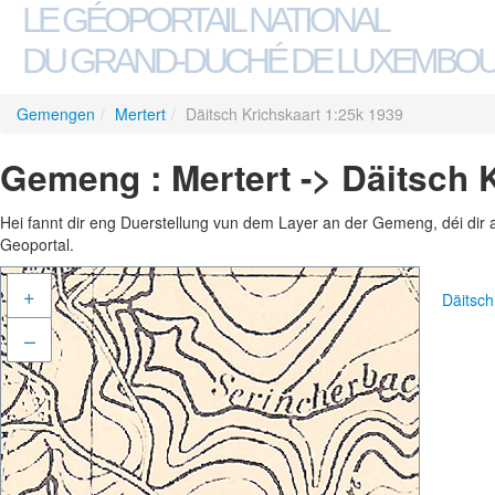
LE GÉOPORTAIL NATIONAL
DU GRAND-DUCHÉ DE LUXEMBO
Gemengen
/
Mertert
/
Däitsch Krichskaart 1:25k 1939
Gemeng : Mertert -> Däitsch 
Hei fannt dir eng Duerstellung vun dem Layer an der Gemeng, déi dir 
Geoportal.
+
Däitsch
–