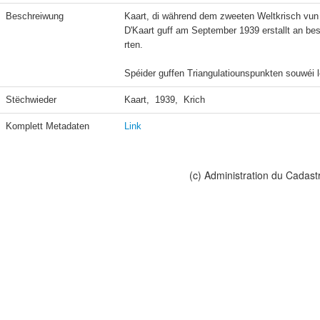
Beschreiwung
Kaart, di während dem zweeten Weltkrisch vun 
D'Kaart guff am September 1939 erstallt an be
rten.

Spéider guffen Triangulatiounspunkten souwéi 
Stëchwieder
Kaart,  1939,  Krich
Komplett Metadaten
Link
(c) Administration du Cadast