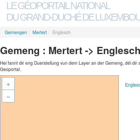
LE GÉOPORTAIL NATIONAL
DU GRAND-DUCHÉ DE LUXEMBO
Gemengen
/
Mertert
/
Englesch
Gemeng : Mertert -> Englesc
Hei fannt dir eng Duerstellung vun dem Layer an der Gemeng, déi dir 
Geoportal.
+
Engles
–