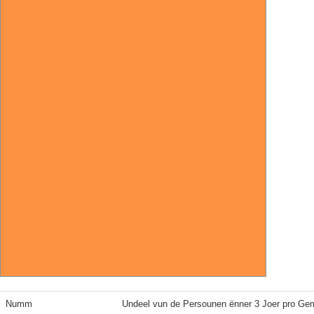
Numm
Undeel vun de Persounen ënner 3 Joer pro Ge