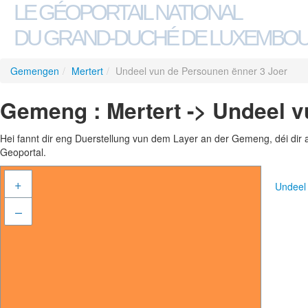
LE GÉOPORTAIL NATIONAL
DU GRAND-DUCHÉ DE LUXEMBO
Gemengen
/
Mertert
/
Undeel vun de Persounen ënner 3 Joer
Gemeng : Mertert -> Undeel v
Hei fannt dir eng Duerstellung vun dem Layer an der Gemeng, déi dir 
Geoportal.
+
Undeel
–