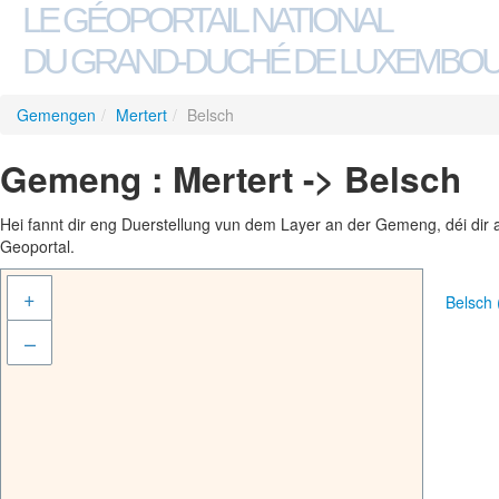
LE GÉOPORTAIL NATIONAL
DU GRAND-DUCHÉ DE LUXEMBO
Gemengen
/
Mertert
/
Belsch
Gemeng : Mertert -> Belsch
Hei fannt dir eng Duerstellung vun dem Layer an der Gemeng, déi dir 
Geoportal.
+
Belsch
–