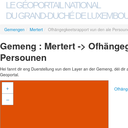
LE GÉOPORTAIL NATIONAL
DU GRAND-DUCHÉ DE LUXEMBO
Gemengen
/
Mertert
/
Ofhängegkeetsrapport vun den ale Persoun
Gemeng : Mertert -> Ofhängeg
Persounen
Hei fannt dir eng Duerstellung vun dem Layer an der Gemeng, déi dir 
Geoportal.
+
Ofhäng
–