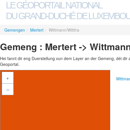
LE GÉOPORTAIL NATIONAL
DU GRAND-DUCHÉ DE LUXEMBO
Gemengen
/
Mertert
/
Wittmann/Wittfra
Gemeng : Mertert -> Wittmann
Hei fannt dir eng Duerstellung vun dem Layer an der Gemeng, déi dir 
Geoportal.
+
Wittma
–