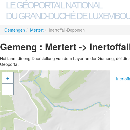
LE GÉOPORTAIL NATIONAL
DU GRAND-DUCHÉ DE LUXEMBO
Gemengen
/
Mertert
/
Inertoffall-Deponien
Gemeng : Mertert -> Inertoffa
Hei fannt dir eng Duerstellung vun dem Layer an der Gemeng, déi dir 
Geoportal.
+
Inertof
–