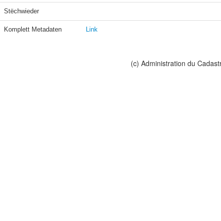
Stëchwieder
Komplett Metadaten
Link
(c) Administration du Cadast