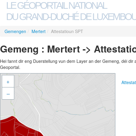
LE GÉOPORTAIL NATIONAL
DU GRAND-DUCHÉ DE LUXEMBO
Gemengen
/
Mertert
/
Attestatioun SPT
Gemeng : Mertert -> Attestat
Hei fannt dir eng Duerstellung vun dem Layer an der Gemeng, déi dir 
Geoportal.
+
Attest
–