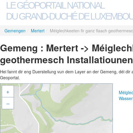
LE GÉOPORTAIL NATIONAL
DU GRAND-DUCHÉ DE LUXEMBO
Gemengen
/
Mertert
/
Méiglechkeeten fir ganz flaach geothermesch
Gemeng : Mertert -> Méiglechk
geothermesch Installatiounen
Hei fannt dir eng Duerstellung vun dem Layer an der Gemeng, déi dir 
Geoportal.
+
Méiglec
Wasser
–