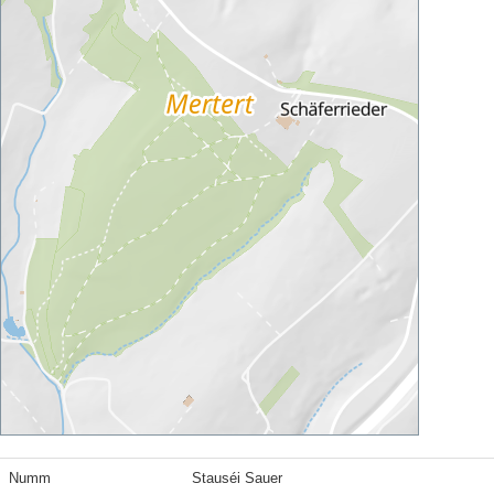
Numm
Stauséi Sauer