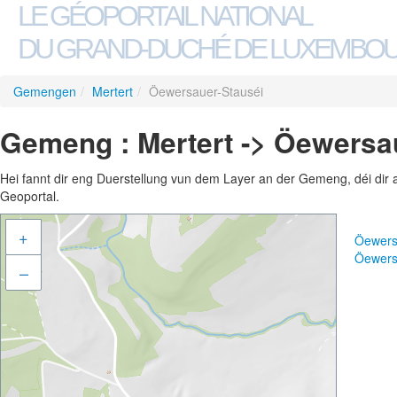
LE GÉOPORTAIL NATIONAL
DU GRAND-DUCHÉ DE LUXEMBO
Gemengen
/
Mertert
/
Öewersauer-Stauséi
Gemeng : Mertert -> Öewersa
Hei fannt dir eng Duerstellung vun dem Layer an der Gemeng, déi dir 
Geoportal.
+
Öewers
Öewers
–