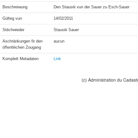
Beschreiwung
Den Stauséi vun der Sauer zu Esch-Sauer
Gülteg vun
14/02/2011
Stëchwieder
Stauséi Sauer
Aschränkungen fir den 
aucun
öffentlëchen Zougang
Komplett Metadaten
Link
(c) Administration du Cadast