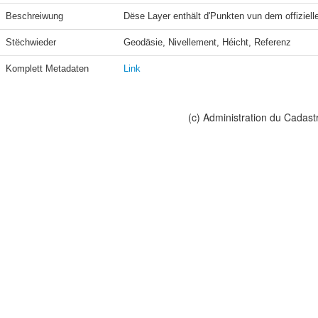
Beschreiwung
Dëse Layer enthält d'Punkten vun dem offiziel
Stëchwieder
Geodäsie, Nivellement, Héicht, Referenz
Komplett Metadaten
Link
(c) Administration du Cadast