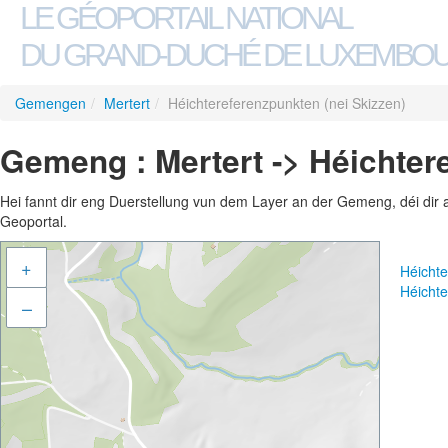
LE GÉOPORTAIL NATIONAL
DU GRAND-DUCHÉ DE LUXEMBO
Gemengen
/
Mertert
/
Héichtereferenzpunkten (nei Skizzen)
Gemeng : Mertert -> Héichter
Hei fannt dir eng Duerstellung vun dem Layer an der Gemeng, déi dir 
Geoportal.
+
Héichte
Héichte
–