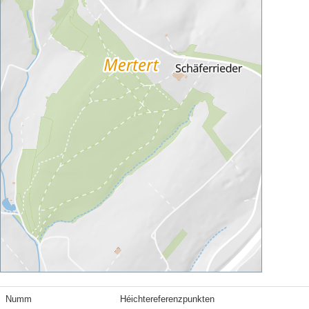
Numm
Héichtereferenzpunkten