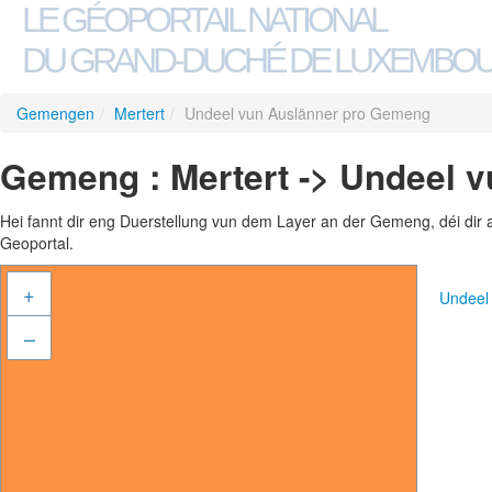
LE GÉOPORTAIL NATIONAL
DU GRAND-DUCHÉ DE LUXEMBO
Gemengen
/
Mertert
/
Undeel vun Auslänner pro Gemeng
Gemeng : Mertert -> Undeel 
Hei fannt dir eng Duerstellung vun dem Layer an der Gemeng, déi dir 
Geoportal.
+
Undeel
–