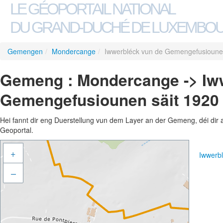
LE GÉOPORTAIL NATIONAL
DU GRAND-DUCHÉ DE LUXEMBO
Gemengen
/
Mondercange
/
Iwwerbléck vun de Gemengefusiounen
Gemeng : Mondercange -> Iw
Gemengefusiounen säit 1920
Hei fannt dir eng Duerstellung vun dem Layer an der Gemeng, déi dir 
Geoportal.
+
Iwwerb
–