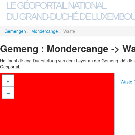
LE GÉOPORTAIL NATIONAL
DU GRAND-DUCHÉ DE LUXEMBO
Gemengen
/
Mondercange
/
Waste
Gemeng : Mondercange -> Wa
Hei fannt dir eng Duerstellung vun dem Layer an der Gemeng, déi dir 
Geoportal.
+
Waste 
–