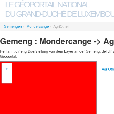
LE GÉOPORTAIL NATIONAL
DU GRAND-DUCHÉ DE LUXEMBO
Gemengen
/
Mondercange
/
AgriOther
Gemeng : Mondercange -> Ag
Hei fannt dir eng Duerstellung vun dem Layer an der Gemeng, déi dir 
Geoportal.
+
AgriOt
–