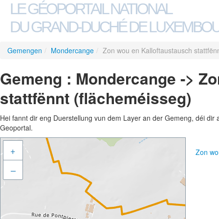
LE GÉOPORTAIL NATIONAL
DU GRAND-DUCHÉ DE LUXEMBO
Gemengen
/
Mondercange
/
Zon wou en Kalloftaustausch stattfën
Gemeng : Mondercange -> Zon
stattfënnt (flächeméisseg)
Hei fannt dir eng Duerstellung vun dem Layer an der Gemeng, déi dir 
Geoportal.
+
Zon wou
–