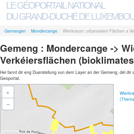
LE GÉOPORTAIL NATIONAL
DU GRAND-DUCHÉ DE LUXEMBO
Gemengen
/
Mondercange
/
Wierkraum: urbaniséiert Flächen a Ver
Gemeng : Mondercange -> Wie
Verkéiersflächen (bioklimates
Hei fannt dir eng Duerstellung vun dem Layer an der Gemeng, déi dir 
Geoportal.
+
Wierkra
(Thema
–