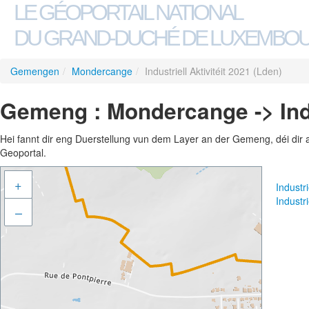
LE GÉOPORTAIL NATIONAL
DU GRAND-DUCHÉ DE LUXEMBO
Gemengen
/
Mondercange
/
Industriell Aktivitéit 2021 (Lden)
Gemeng : Mondercange -> Indus
Hei fannt dir eng Duerstellung vun dem Layer an der Gemeng, déi dir 
Geoportal.
+
Industr
Industr
–