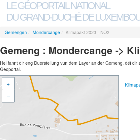
LE GÉOPORTAIL NATIONAL
DU GRAND-DUCHÉ DE LUXEMBO
Gemengen
/
Mondercange
/
Klimapakt 2023 - NO2
Gemeng : Mondercange -> Kl
Hei fannt dir eng Duerstellung vun dem Layer an der Gemeng, déi dir 
Geoportal.
+
Klimap
–