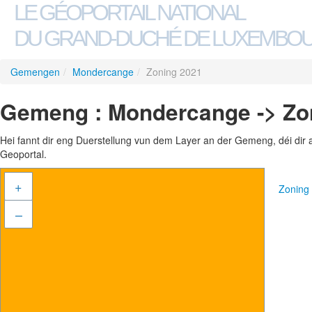
LE GÉOPORTAIL NATIONAL
DU GRAND-DUCHÉ DE LUXEMBO
Gemengen
/
Mondercange
/
Zoning 2021
Gemeng : Mondercange -> Zo
Hei fannt dir eng Duerstellung vun dem Layer an der Gemeng, déi dir 
Geoportal.
+
Zoning
–