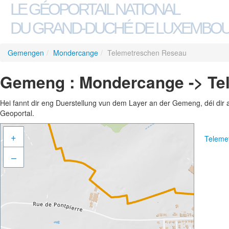
LE GÉOPORTAIL NATIONAL
DU GRAND-DUCHÉ DE LUXEMBO
Gemengen
/
Mondercange
/
Telemetreschen Reseau
Gemeng : Mondercange -> Te
Hei fannt dir eng Duerstellung vun dem Layer an der Gemeng, déi dir 
Geoportal.
+
Teleme
–