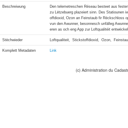
Beschreiwung
Den telemetreschen Réseau besteet aus festen 
zu Lëtzebuerg plazeiert sinn. Des Statiounen 
offdioxid, Ozon an Feinstaub fir Réckschloss op
vun den Awunner, besonnesch unfälleg Awunner
Stëchwieder
Loftqualiteit,  Stickstoffdioxid,  Ozon,  Feinsta
Komplett Metadaten
Link
(c) Administration du Cadast