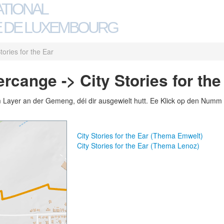
ATIONAL
 DE LUXEMBOURG
tories for the Ear
cange -> City Stories for the
m Layer an der Gemeng, déi dir ausgewielt hutt. Ee Klick op den Numm 
City Stories for the Ear (Thema Emwelt)
City Stories for the Ear (Thema Lenoz)