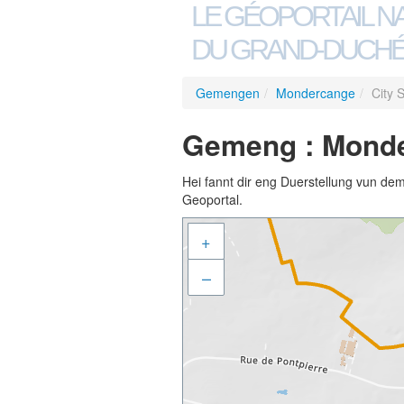
LE GÉOPORTAIL N
DU GRAND-DUCHÉ
Gemengen
/
Mondercange
/
City S
Gemeng : Monder
Hei fannt dir eng Duerstellung vun de
Geoportal.
+
–