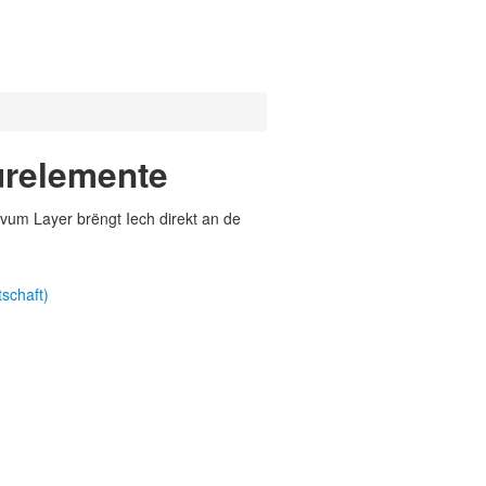
urelemente
vum Layer brëngt Iech direkt an de
schaft)