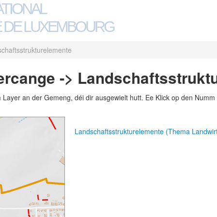
ATIONAL
 DE LUXEMBOURG
chaftsstrukturelemente
rcange -> Landschaftsstrukt
m Layer an der Gemeng, déi dir ausgewielt hutt. Ee Klick op den Numm 
Landschaftsstrukturelemente (Thema Landwirt