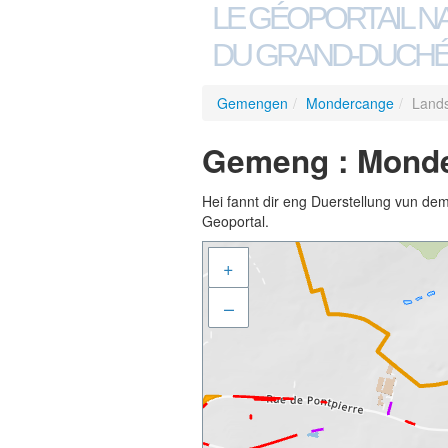
LE GÉOPORTAIL N
DU GRAND-DUCHÉ
Gemengen
/
Mondercange
/
Lands
Gemeng : Monde
Hei fannt dir eng Duerstellung vun de
Geoportal.
+
–