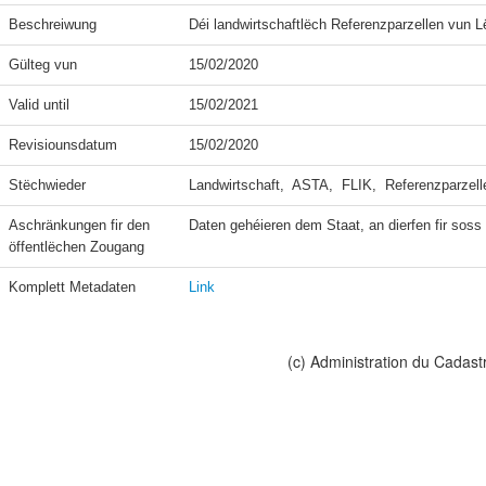
Beschreiwung
Déi landwirtschaftlëch Referenzparzellen vun 
Gülteg vun
15/02/2020
Valid until
15/02/2021
Revisiounsdatum
15/02/2020
Stëchwieder
Landwirtschaft,  ASTA,  FLIK,  Referenzparzell
Aschränkungen fir den 
Daten gehéieren dem Staat, an dierfen fir soss n
öffentlëchen Zougang
Komplett Metadaten
Link
(c) Administration du Cadast