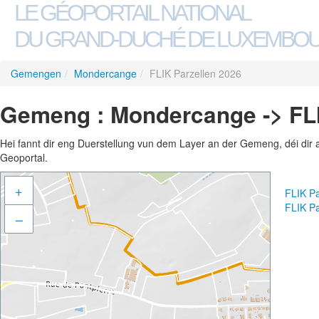
LE GÉOPORTAIL NATIONAL
DU GRAND-DUCHÉ DE LUXEMBO
Gemengen
/
Mondercange
/
FLIK Parzellen 2026
Gemeng : Mondercange -> FLI
Hei fannt dir eng Duerstellung vun dem Layer an der Gemeng, déi dir 
Geoportal.
+
FLIK Pa
FLIK P
–