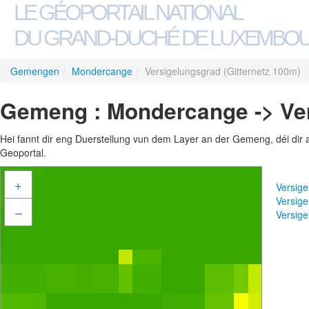
LE GÉOPORTAIL NATIONAL
DU GRAND-DUCHÉ DE LUXEMBO
Gemengen
/
Mondercange
/
Versigelungsgrad (Gitternetz 100m)
Gemeng : Mondercange -> Ver
Hei fannt dir eng Duerstellung vun dem Layer an der Gemeng, déi dir 
Geoportal.
+
Versige
Versige
–
Versig