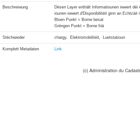
Beschreiwung
Dësen Layer enthält Informatiounen iwwert déi ë
iounen iwwert d'Disponibilitéit ginn an Echtzäit 
Bloen Punkt = Borne besat

Gréngen Punkt = Borne fräi
Stëchwieder
chargy,  Elektromobilitéit,  Luetstatioun
Komplett Metadaten
Link
(c) Administration du Cadast