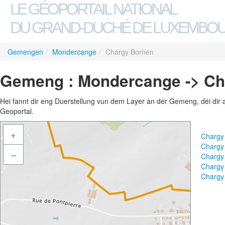
LE GÉOPORTAIL NATIONAL
DU GRAND-DUCHÉ DE LUXEMBO
Gemengen
/
Mondercange
/
Chargy Bornen
Gemeng : Mondercange -> Ch
Hei fannt dir eng Duerstellung vun dem Layer an der Gemeng, déi dir 
Geoportal.
+
Chargy
Chargy
–
Chargy
Chargy
Chargy