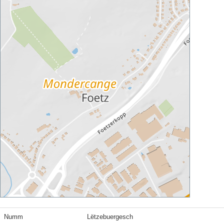
Numm
Lëtzebuergesch