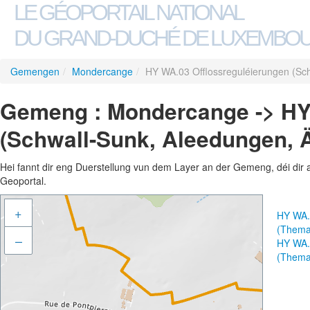
LE GÉOPORTAIL NATIONAL
DU GRAND-DUCHÉ DE LUXEMBO
Gemengen
/
Mondercange
/
HY WA.03 Offlossreguléierungen (Sc
Gemeng : Mondercange -> HY
(Schwall-Sunk, Aleedungen, 
Hei fannt dir eng Duerstellung vun dem Layer an der Gemeng, déi dir 
Geoportal.
+
HY WA.
(Thema
–
HY WA.
(Thema