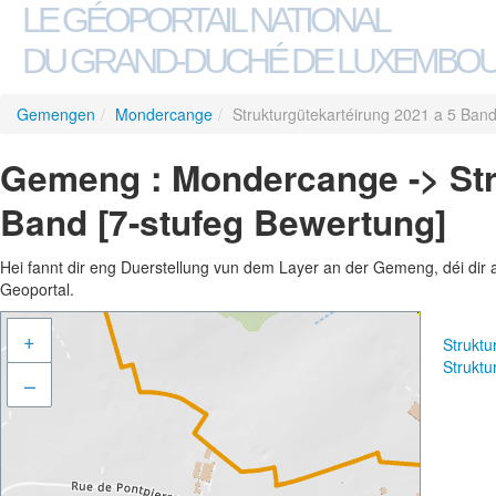
LE GÉOPORTAIL NATIONAL
DU GRAND-DUCHÉ DE LUXEMBO
Gemengen
/
Mondercange
/
Strukturgütekartéirung 2021 a 5 Band
Gemeng : Mondercange -> Str
Band [7-stufeg Bewertung]
Hei fannt dir eng Duerstellung vun dem Layer an der Gemeng, déi dir 
Geoportal.
+
Struktu
Struktu
–