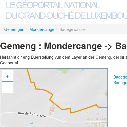
LE GÉOPORTAIL NATIONAL
DU GRAND-DUCHÉ DE LUXEMBO
Gemengen
/
Mondercange
/
Badegewässer
Gemeng : Mondercange -> B
Hei fannt dir eng Duerstellung vun dem Layer an der Gemeng, déi dir 
Geoportal.
+
Badege
Badege
–