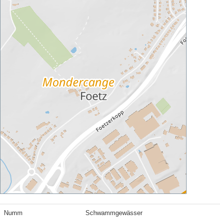
Numm
Schwammgewässer