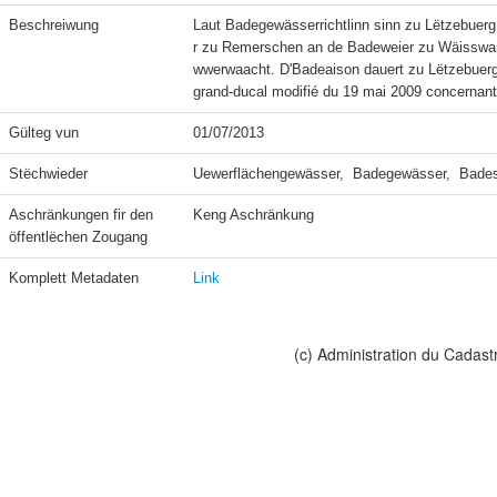
Beschreiwung
Laut Badegewässerrichtlinn sinn zu Lëtzebuerg
r zu Remerschen an de Badeweier zu Wäisswa
wwerwaacht. D'Badeaison dauert zu Lëtzebuerg
grand-ducal modifié du 19 mai 2009 concernan
Gülteg vun
01/07/2013
Stëchwieder
Uewerflächengewässer,  Badegewässer,  Bad
Aschränkungen fir den 
Keng Aschränkung
öffentlëchen Zougang
Komplett Metadaten
Link
(c) Administration du Cadast