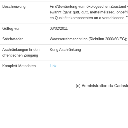
Beschreiwung
Fir d'Bewäertung vum ökologeschen Zoustand v
ewannt (ganz gutt, gutt, mëttelméisseg, onbef
en Qualitéitskomponenten an a verschiddene 
Gülteg vun
08/02/2011
Stëchwieder
Aschränkungen fir den 
Keng Aschränkung
öffentlëchen Zougang
Komplett Metadaten
Link
(c) Administration du Cadast