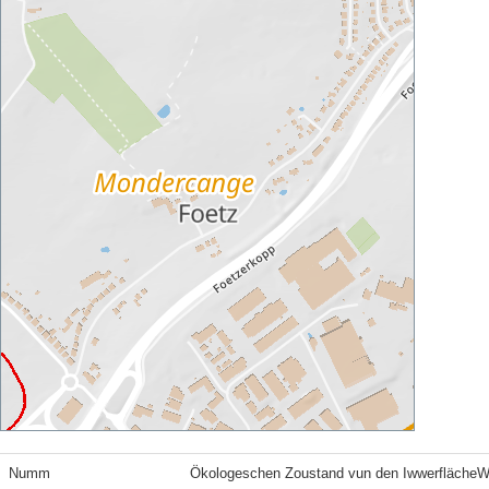
Numm
Ökologeschen Zoustand vun den Iwwerfläche