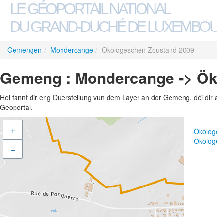
LE GÉOPORTAIL NATIONAL
DU GRAND-DUCHÉ DE LUXEMBO
Gemengen
/
Mondercange
/
Ökologeschen Zoustand 2009
Gemeng : Mondercange -> Ök
Hei fannt dir eng Duerstellung vun dem Layer an der Gemeng, déi dir 
Geoportal.
+
Ökolog
Ökolog
–