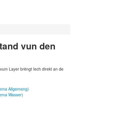
tand vun den
vum Layer brëngt Iech direkt an de
hema Allgemeng)
hema Wasser)