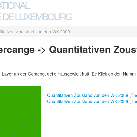
ATIONAL
 DE LUXEMBOURG
itativen Zoustand vun den WK 2009
rcange -> Quantitativen Zous
m Layer an der Gemeng, déi dir ausgewielt hutt. Ee Klick op den Numm 
Quantitativen Zoustand vun den WK 2009 (T
Quantitativen Zoustand vun den WK 2009 (T