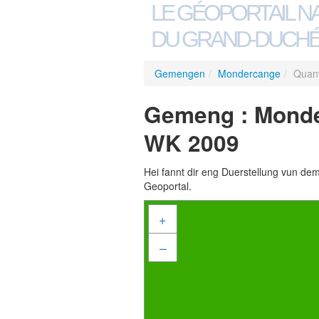
LE GÉOPORTAIL N
DU GRAND-DUCHÉ
Gemengen
/
Mondercange
/
Quant
Gemeng : Monde
WK 2009
Hei fannt dir eng Duerstellung vun de
Geoportal.
+
–