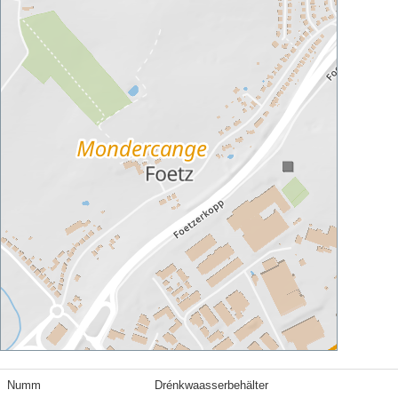
Numm
Drénkwaasserbehälter