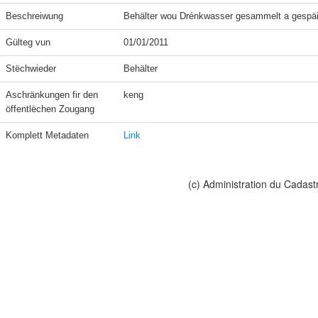
Beschreiwung
Behälter wou Drénkwasser gesammelt a gespäic
Gülteg vun
01/01/2011
Stëchwieder
Behälter
Aschränkungen fir den 
keng
öffentlëchen Zougang
Komplett Metadaten
Link
(c) Administration du Cadast