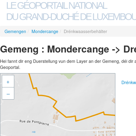
LE GÉOPORTAIL NATIONAL
DU GRAND-DUCHÉ DE LUXEMBO
Gemengen
/
Mondercange
/
Drénkwaasserbehälter
Gemeng : Mondercange -> Dr
Hei fannt dir eng Duerstellung vun dem Layer an der Gemeng, déi dir 
Geoportal.
+
Drénkw
–