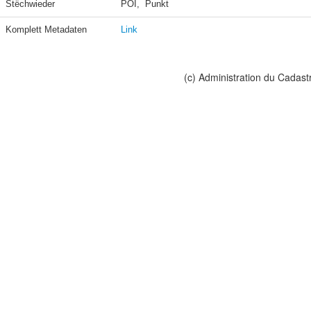
Stëchwieder
POI,  Punkt
Komplett Metadaten
Link
(c) Administration du Cadast