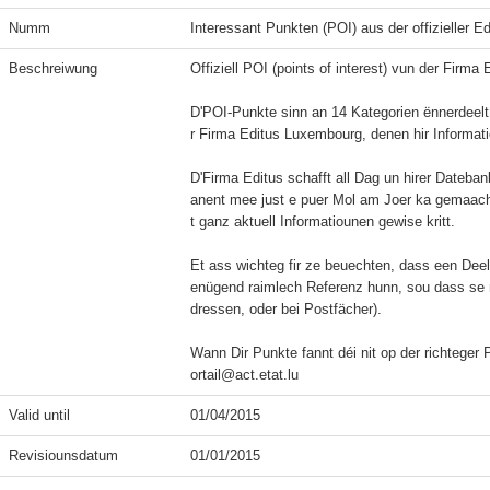
Numm
Interessant Punkten (POI) aus der offizieller E
Beschreiwung
Offiziell POI (points of interest) vun der Firma
D'POI-Punkte sinn an 14 Kategorien ënnerdeelt
r Firma Editus Luxembourg, denen hir Informatio
D'Firma Editus schafft all Dag un hirer Dateban
anent mee just e puer Mol am Joer ka gemaach 
t ganz aktuell Informatiounen gewise kritt.

Et ass wichteg fir ze beuechten, dass een Dee
enügend raimlech Referenz hunn, sou dass se ni
dressen, oder bei Postfächer).

Wann Dir Punkte fannt déi nit op der richteger 
ortail@act.etat.lu
Valid until
01/04/2015
Revisiounsdatum
01/01/2015