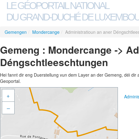
LE GÉOPORTAIL NATIONAL
DU GRAND-DUCHÉ DE LUXEMBO
Gemengen
/
Mondercange
/
Administratioun an aner Déngschtle
Gemeng : Mondercange -> Adm
Déngschtleeschtungen
Hei fannt dir eng Duerstellung vun dem Layer an der Gemeng, déi dir 
Geoportal.
+
Admini
–