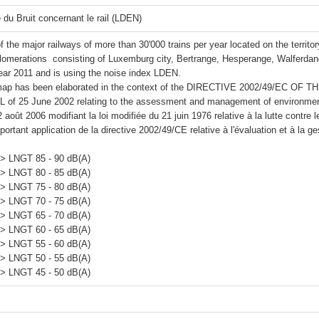
 du Bruit concernant le rail (LDEN)
 the major railways of more than 30'000 trains per year located on the territ
lomerations  consisting of Luxemburg city, Bertrange, Hesperange, Walferdan
year 2011 and is using the noise index LDEN.

 map has been elaborated in the context of the DIRECTIVE 2002/49/EC
of 25 June 2002 relating to the assessment and management of environmenta
2 août 2006 modifiant la loi modifiée du 21 juin 1976 relative à la lutte contre 
portant application de la directive 2002/49/CE relative à l'évaluation et à la ge
> LNGT 85 - 90 dB(A)

> LNGT 80 - 85 dB(A)

> LNGT 75 - 80 dB(A)

> LNGT 70 - 75 dB(A)

> LNGT 65 - 70 dB(A)

> LNGT 60 - 65 dB(A)

> LNGT 55 - 60 dB(A)

> LNGT 50 - 55 dB(A)
