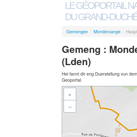
LE GÉOPORTAIL N
DU GRAND-DUCHÉ
Gemengen
/
Mondercange
/
Haapt
Gemeng : Monde
(Lden)
Hei fannt dir eng Duerstellung vun de
Geoportal.
+
–