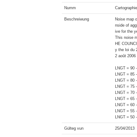
Numm
Cartographie
Beschreiwung
Noise map of
nside of agg
ive for the 
This noise
HE COUNCIL 
y the loi du 
2 août 2006 
LNGT = 90 -
LNGT = 85 -
LNGT = 80 -
LNGT = 75 -
LNGT = 70 -
LNGT = 65 -
LNGT = 60 -
LNGT = 55 -
Gülteg vun
25/04/2013