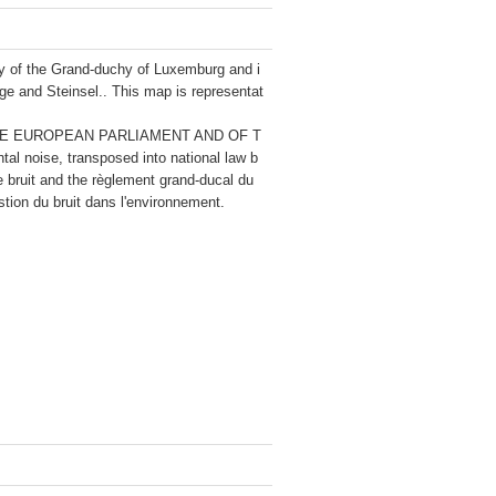
ory of the Grand-duchy of Luxemburg and i
ge and Steinsel.. This map is representat
 OF THE EUROPEAN PARLIAMENT AND OF T
l noise, transposed into national law b
le bruit and the règlement grand-ducal du 
stion du bruit dans l'environnement.
