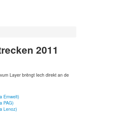
trecken 2011
vum Layer brëngt Iech direkt an de
a Emwelt)
ma PAG)
a Lenoz)