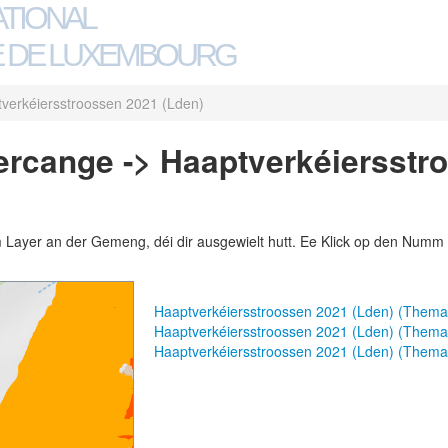
ATIONAL
 DE LUXEMBOURG
verkéiersstroossen 2021 (Lden)
rcange -> Haaptverkéiersstr
m Layer an der Gemeng, déi dir ausgewielt hutt. Ee Klick op den Numm 
Haaptverkéiersstroossen 2021 (Lden) (Thema
Haaptverkéiersstroossen 2021 (Lden) (Them
Haaptverkéiersstroossen 2021 (Lden) (Thema