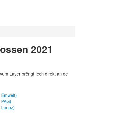
oossen 2021
vum Layer brëngt Iech direkt an de
 Emwelt)
a PAG)
 Lenoz)