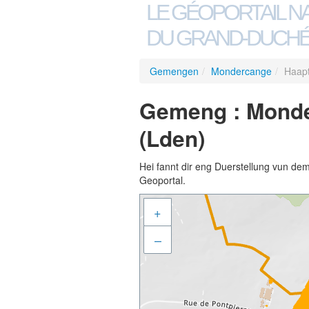
LE GÉOPORTAIL N
DU GRAND-DUCHÉ
Gemengen
/
Mondercange
/
Haapt
Gemeng : Monde
(Lden)
Hei fannt dir eng Duerstellung vun de
Geoportal.
+
–