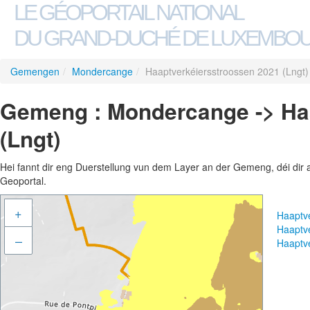
LE GÉOPORTAIL NATIONAL
DU GRAND-DUCHÉ DE LUXEMBO
Gemengen
/
Mondercange
/
Haaptverkéiersstroossen 2021 (Lngt)
Gemeng : Mondercange -> Ha
(Lngt)
Hei fannt dir eng Duerstellung vun dem Layer an der Gemeng, déi dir 
Geoportal.
+
Haaptv
Haaptv
–
Haaptv